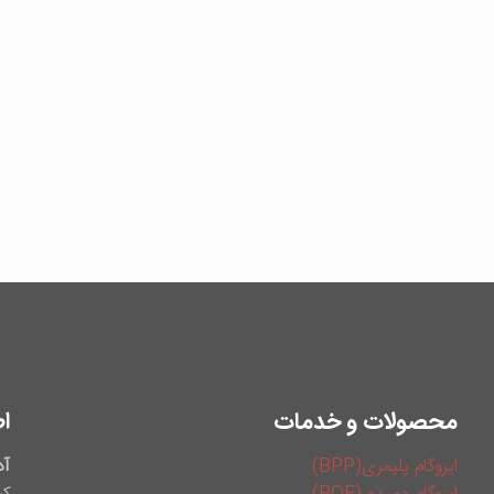
محصولات و خدمات
ا
ایزوگام پلیمری(BPP)
آد