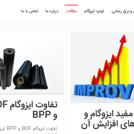
 و برق رسانی
تولید ایزوگام
مقالات
درباره ما
تماس با ما
تفاوت ای
مفید ایزوگام و
و BPP
های افزایش آن
تفاوت ایزوگام OF