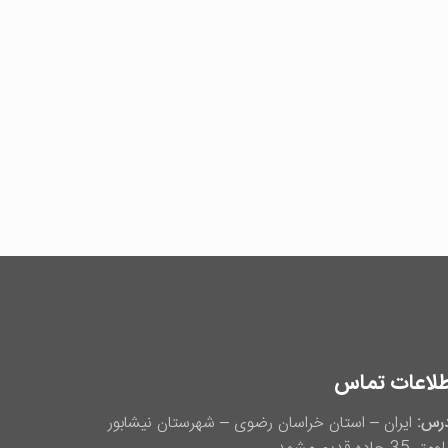
طلاعات تماس
رس:
ایران – استان خراسان رضوی – شهرستان نیشابور