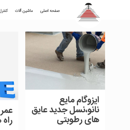
صفحه اصلی
ماشین آلات
کنترل
ایزوگام مایع
نانو،نسل جدید عایق
عمر 
های رطوبتی
راه 