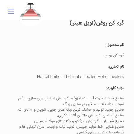
گرم کن روغن(اویل هیتر)
نام محصول:
گرم کن روغن
نام تجاری:
Hot oil boiler ، Thermal oil boiler, Hot oil heaters
موارد کاربرد:
صنایع قیر: به جهت آسفالت، ایزوگام، گرمایش استخر، روان ‌سازی و گرم
نمودن مواد نفتی، سنگین در مخازن بزرگ.
صنایع چوب: تولید و خشک کردن ورقه های چوبی، نئوپان و ام دی اف.
صنایع نساجی: گرمایش ماشین آلات رنگرزی.
صنایع شیمیایی: گرمایش اتوکلاو و راکتورهای مواد شیمیایی.
صنایع غذایی خط تولید چیپس، تولید نبات و آبنبات، سرخ کردنی ها و
کارخانه جات تولید روغن گیاهی.