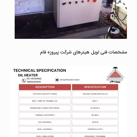
مشخصات فنی اویل هیترهای شرکت پیروزه فام