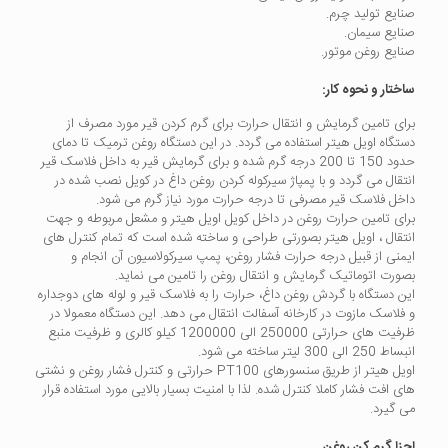
صنایع تولید چرم.
صنایع سیمان.
صنایع روغن موتور.
ساختار و نحوه کار:
برای تامین گرمایش و انتقال حرارت برای گرم کردن قیر مورد مصرف از
دستگاه اویل هیتر استفاده می گردد. در این دستگاه روغن ترمیک تا دمای
حدود 150 تا 200 درجه گرم شده و برای گرمایش قیر به داخل فلاسک قیر
انتقال می گردد و با پمپاژ سیرکوله کردن روغن داغ در کویل نصب شده در
داخل فلاسک قیر مصرفی تا درجه حرارت مورد نیاز گرم می شود.
برای تامین حرارت روغن در داخل کویل اویل هیتر و مشعل مربوطه و جهت
انتقال ، اویل هیتر بصورتی طراحی و ساخته شده است که تمام کنترل های
ایمنی از قبیل درجه حرارت فشار روغن، پمپ سیرکولاسیون آن انجام و
بصورت اتوماتیک گرمایش و انتقال روغن را تامین می نماید.
این دستگاه با گردش روغن داغ، حرارت را به فلاسک قیر و لوله های دوجداره
و فلاسک مازوت در کارخانه آسفالت انتقال می دهد. این دستگاه معمولا در
ظرفیت های حرارتی 250000 الی 1200000 کیلو کالری و ظرفیت منبع
انبساط 250 الی 300 لیتر ساخته می شود.
اویل هیتر از طریق سنسورهای PT100 حرارتی و کنترل فشار روغن و نشتی
های افت فشار کاملا کنترل شده. لذا با امنیت بسیار بالایی مورد استفاده قرار
می گیرد.
اجزا گرم کن روغن