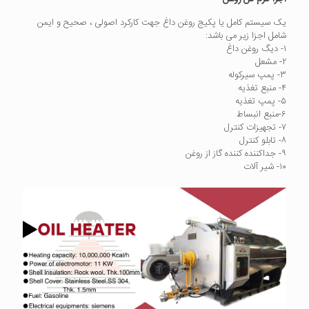
یک سیستم کامل یا پکیج روغن داغ جهت کارکرد اصولی ، صحیح و ایمن
شامل اجزا زیر می باشد:
۱- دیگ روغن داغ
۲- مشعل
۳- پمپ سیرکوله
۴- منبع تغذیه
۵- پمپ تغذیه
۶-منبع انبساط
۷- تجهیزات کنترل
۸- تابلو کنترل
۹- جداکننده کننده گاز از روغن
۱۰- شیر آلات