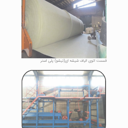
قسمت اتوی الیاف شیشه ای(تیشو) پلی استر