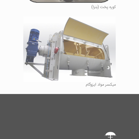
کوره پخت (بنزا)
میکسر مواد ایزوگام